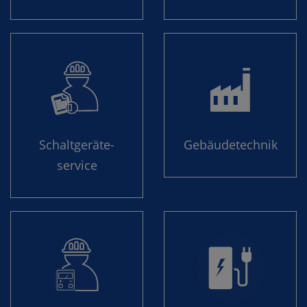

Schaltgeräte­
Gebäude­technik
service